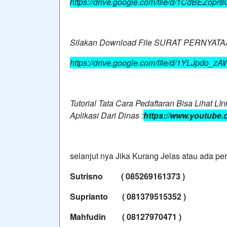
https://drive.google.com/file/d/1CdBEZop
Silakan Download File SURAT PERNYATA
https://drive.google.com/file/d/1YLJp
Tutorial Tata Cara Pedaftaran Bisa Lihat L
Aplikasi Dari Dinas :
https://www.youtube.
selanjut nya Jika Kurang Jelas atau ada pe
Sutrisno ( 085269161373 )
Suprianto ( 081379515352 )
Mahfudin ( 08127970471 )