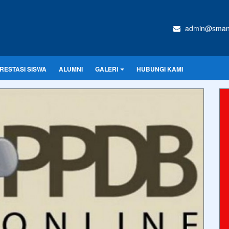
admin@sman1
RESTASI SISWA
ALUMNI
GALERI
HUBUNGI KAMI