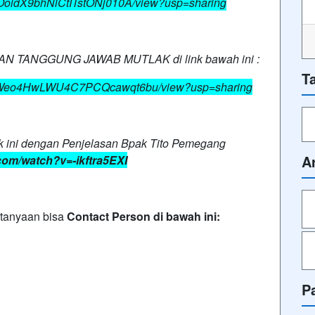
r8OoidX9bhNlCtITstONj010A/view?usp=sharing
AN TANGGUNG JAWAB MUTLAK di link bawah ini :
T
do_zAWeo4HwLWU4C7PCQcawqt6bu/view?usp=sharing
Ink ini dengan Penjelasan Bpak Tito Pemegang
A
com/watch?v=-ikftra5EXI
rtanyaan bisa
Contact Person di bawah ini:
P