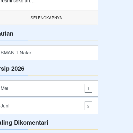
resmi sekolah…
SELENGKAPNYA
autan
SMAN 1 Natar
rsip 2026
Mei
1
Juni
2
aling Dikomentari