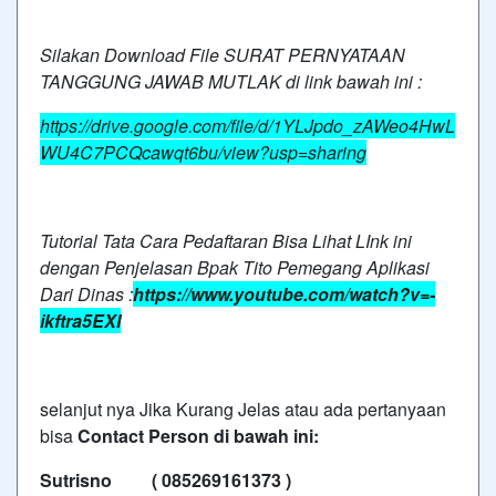
Silakan Download File SURAT PERNYATAAN
TANGGUNG JAWAB MUTLAK di link bawah ini :
https://drive.google.com/file/d/1YLJpdo_zAWeo4HwL
WU4C7PCQcawqt6bu/view?usp=sharing
Tutorial Tata Cara Pedaftaran Bisa Lihat LInk ini
dengan Penjelasan Bpak Tito Pemegang Aplikasi
Dari Dinas :
https://www.youtube.com/watch?v=-
ikftra5EXI
selanjut nya Jika Kurang Jelas atau ada pertanyaan
bisa
Contact Person di bawah ini:
Sutrisno ( 085269161373 )