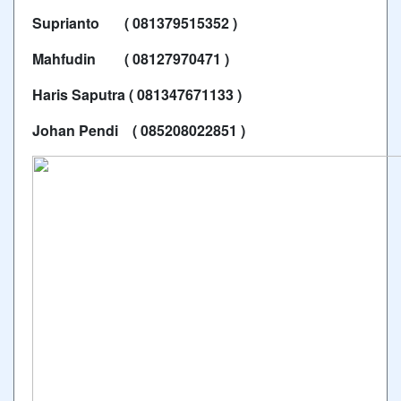
Suprianto ( 081379515352 )
Mahfudin ( 08127970471 )
Haris Saputra ( 081347671133 )
Johan Pendi ( 085208022851 )