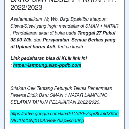
2022/2023
Asalamualikum Wr, Wb. Bagi Bpak/Ibu ataupun
Siswa/Siswi yang ingin mendaftar di SMAN 1 NATAR
, Pendaftaran akan di buka pada
Tanggal 27 Pukul
08.00 Wib,
dan
Persyaratan Semua Berkas yang
di Upload harus Asli.
Terima kasih
LInk pedaftaran bisa di KLik link ini
:
https://lampung.siap-ppdb.com
Silakan Cek Tentang Petunjuk Teknis Penerimaan
Peserta Didik Baru SMAN 1 NATAR LAMPUNG
SELATAN TAHUN PELAJARAN 2022/2023.
https://drive.google.com/file/d/1CdBEZopr8OoidX9bh
NlCtITstONj010A/view?usp=sharing