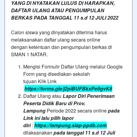
YANG DI NYATAKAN LULUS DI HARAPKAN,
DAFTAR ULANG ATAU PENGUMPULAN
BERKAS PADA TANGGAL 11 s.d 12 JULI 2022
Calon siswa yang dinyatakan diterima harus
melaksanakan daftar ulang secara online
dengan ketentuan dan pengumpulan berkas di
SMAN 1 NATAR.
Mengisi Formulir Daftar Ulang melalui Google
Form yang disediakan sekolah
tujuan Klik Link
:
https://forms.gle/j2piBUFBkxPe9gvK6
Daftar Ulang atau
Lapor Diri Penerimaan
Peserta Didik Baru di Prov.
Lampung
Periode 2022 secara online
pada
Link ini lalu pilih lapor
diri
:
https://lampung.siap-ppdb.com
dilaksanakan
pada tanggal 11 s.d 12 Juli