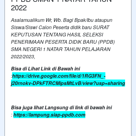
2022
Asalamualikum Wr, Wb. Bagi Bpak/Ibu ataupun
Siswa/Siswi Calon Peserta didik baru SURAT
KEPUTUSAN TENTANG HASIL SELEKSI
PENERIMAAN PESERTA DIDIK BARU (PPDB)
SMA NEGERI 1 NATAR TAHUN PELAJARAN
2022/2023,
Bisa di Lihat Link di Bawah ini
:
https://drive.google.com/file/d/1RG3FN_-
j20rnokv-DPkFTRCMipsMtLvB/view?usp=sharing
Bisa juga lihat Langsung di link di bawah ini
:
https://lampung.siap-ppdb.com