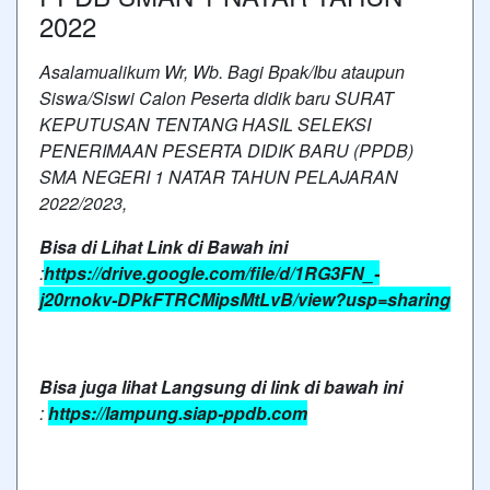
2022
Asalamualikum Wr, Wb. Bagi Bpak/Ibu ataupun
Siswa/Siswi Calon Peserta didik baru SURAT
KEPUTUSAN TENTANG HASIL SELEKSI
PENERIMAAN PESERTA DIDIK BARU (PPDB)
SMA NEGERI 1 NATAR TAHUN PELAJARAN
2022/2023,
Bisa di Lihat Link di Bawah ini
:
https://drive.google.com/file/d/1RG3FN_-
j20rnokv-DPkFTRCMipsMtLvB/view?usp=sharing
Bisa juga lihat Langsung di link di bawah ini
:
https://lampung.siap-ppdb.com