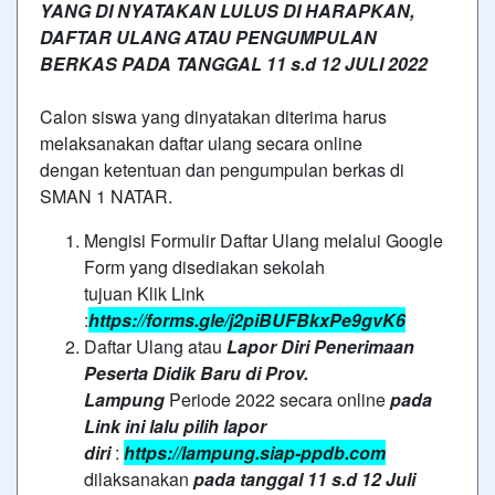
YANG DI NYATAKAN LULUS DI HARAPKAN,
DAFTAR ULANG ATAU PENGUMPULAN
BERKAS PADA TANGGAL 11 s.d 12 JULI 2022
Calon siswa yang dinyatakan diterima harus
melaksanakan daftar ulang secara online
dengan ketentuan dan pengumpulan berkas di
SMAN 1 NATAR.
Mengisi Formulir Daftar Ulang melalui Google
Form yang disediakan sekolah
tujuan Klik Link
:
https://forms.gle/j2piBUFBkxPe9gvK6
Daftar Ulang atau
Lapor Diri Penerimaan
Peserta Didik Baru di Prov.
Lampung
Periode 2022 secara online
pada
Link ini lalu pilih lapor
diri
:
https://lampung.siap-ppdb.com
dilaksanakan
pada tanggal 11 s.d 12 Juli