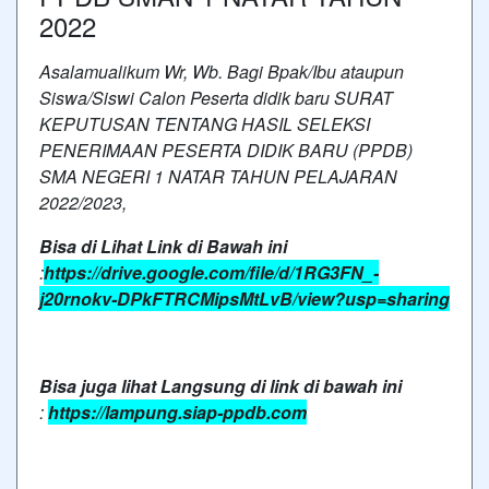
2022
Asalamualikum Wr, Wb. Bagi Bpak/Ibu ataupun
Siswa/Siswi Calon Peserta didik baru SURAT
KEPUTUSAN TENTANG HASIL SELEKSI
PENERIMAAN PESERTA DIDIK BARU (PPDB)
SMA NEGERI 1 NATAR TAHUN PELAJARAN
2022/2023,
Bisa di Lihat Link di Bawah ini
:
https://drive.google.com/file/d/1RG3FN_-
j20rnokv-DPkFTRCMipsMtLvB/view?usp=sharing
Bisa juga lihat Langsung di link di bawah ini
:
https://lampung.siap-ppdb.com