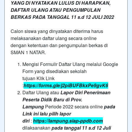
YANG DI NYATAKAN LULUS DI HARAPKAN,
DAFTAR ULANG ATAU PENGUMPULAN
BERKAS PADA TANGGAL 11 s.d 12 JULI 2022
Calon siswa yang dinyatakan diterima harus
melaksanakan daftar ulang secara online
dengan ketentuan dan pengumpulan berkas di
SMAN 1 NATAR.
Mengisi Formulir Daftar Ulang melalui Google
Form yang disediakan sekolah
tujuan Klik Link
:
https://forms.gle/j2piBUFBkxPe9gvK6
Daftar Ulang atau
Lapor Diri Penerimaan
Peserta Didik Baru di Prov.
Lampung
Periode 2022 secara online
pada
Link ini lalu pilih lapor
diri
:
https://lampung.siap-ppdb.com
dilaksanakan
pada tanggal 11 s.d 12 Juli