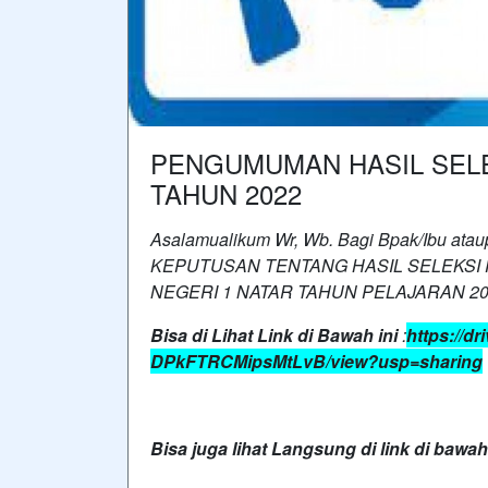
PENGUMUMAN HASIL SELE
TAHUN 2022
Asalamualikum Wr, Wb. Bagi Bpak/Ibu atau
KEPUTUSAN TENTANG HASIL SELEKSI 
NEGERI 1 NATAR TAHUN PELAJARAN 202
Bisa di Lihat Link di Bawah ini
:
https://d
DPkFTRCMipsMtLvB/view?usp=sharing
Bisa juga lihat Langsung di link di bawah 