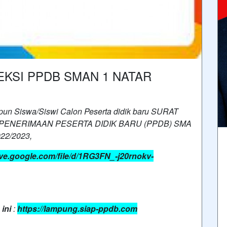
KSI PPDB SMAN 1 NATAR
pun Siswa/Siswi Calon Peserta didik baru SURAT
PENERIMAAN PESERTA DIDIK BARU (PPDB) SMA
2/2023,
rive.google.com/file/d/1RG3FN_-j20rnokv-
ini
:
https://lampung.siap-ppdb.com