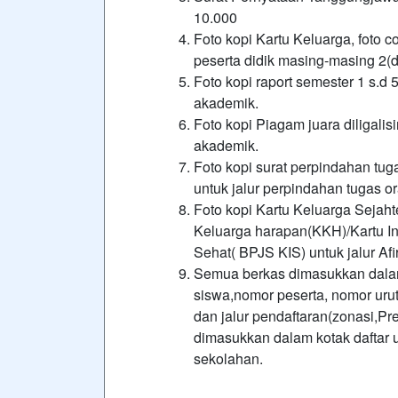
10.000
Foto kopi Kartu Keluarga, foto c
peserta didik masing-masing 2(d
Foto kopi raport semester 1 s.d 5
akademik.
Foto kopi Piagam juara diligalisi
akademik.
Foto kopi surat perpindahan tuga
untuk jalur perpindahan tugas o
Foto kopi Kartu Keluarga Sejah
Keluarga harapan(KKH)/Kartu In
Sehat( BPJS KIS) untuk jalur Af
Semua berkas dimasukkan dalam
siswa,nomor peserta, nomor urut
dan jalur pendaftaran(zonasi,Pr
dimasukkan dalam kotak daftar ul
sekolahan.