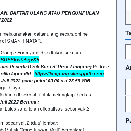
KAN, DAFTAR ULANG ATAU PENGUMPULAN
 2022
T
s melaksanakan daftar ulang secara online
s di SMAN 1 NATAR.
i Google Form yang disediakan sekolah
j2piBUFBkxPe9gvK6
A
maan Peserta Didik Baru di Prov. Lampung
Periode
pilih lapor diri
:
https://lampung.siap-ppdb.com
 Juli 2022 pada pukul 00.00 s.d.23.59 WIB
.
ngut biaya
ib hadir di sekolah untuk melengkapi berkas
Juli 2022 Berupa :
an Lulus yang telah dilegalisasi sebanyak 2
P
cm sebanyak 2 (dua) lembar;
 Mutlak Orang tua/wali(Asli) bermaterai