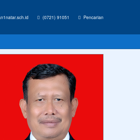
1natar.sch.id
(0721) 91051
Pencarian