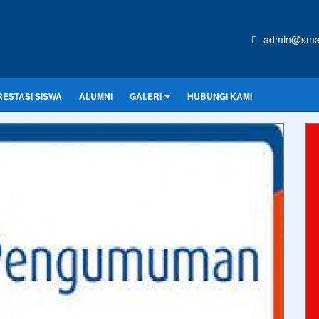
admin@sman
RESTASI SISWA
ALUMNI
GALERI
HUBUNGI KAMI