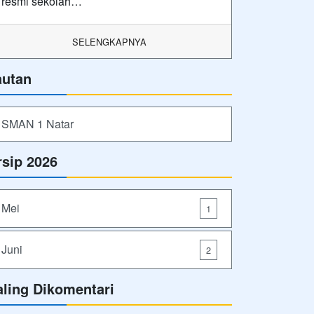
resmi sekolah…
SELENGKAPNYA
autan
SMAN 1 Natar
rsip 2026
Mei
1
Juni
2
aling Dikomentari