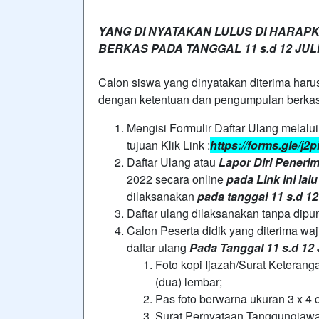
YANG DI NYATAKAN LULUS DI HARAP
BERKAS PADA TANGGAL 11 s.d 12 JULI
Calon siswa yang dinyatakan diterima haru
dengan ketentuan dan pengumpulan berka
Mengisi Formulir Daftar Ulang melalu
tujuan Klik Link :
https://forms.gle/
Daftar Ulang atau
Lapor Diri Peneri
2022 secara online
pada Link ini lalu 
dilaksanakan
pada tanggal 11 s.d 12
Daftar ulang dilaksanakan tanpa dipu
Calon Peserta didik yang diterima waj
daftar ulang
Pada Tanggal 11 s.d 12 
Foto kopi Ijazah/Surat Keterang
(dua) lembar;
Pas foto berwarna ukuran 3 x 4 
Surat Pernyataan Tanggungjawab