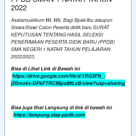
2022
Asalamualikum Wr, Wb. Bagi Bpak/Ibu ataupun
Siswa/Siswi Calon Peserta didik baru SURAT
KEPUTUSAN TENTANG HASIL SELEKSI
PENERIMAAN PESERTA DIDIK BARU (PPDB)
SMA NEGERI 1 NATAR TAHUN PELAJARAN
2022/2023,
Bisa di Lihat Link di Bawah ini
:
https://drive.google.com/file/d/1RG3FN_-
j20rnokv-DPkFTRCMipsMtLvB/view?usp=sharing
Bisa juga lihat Langsung di link di bawah ini
:
https://lampung.siap-ppdb.com