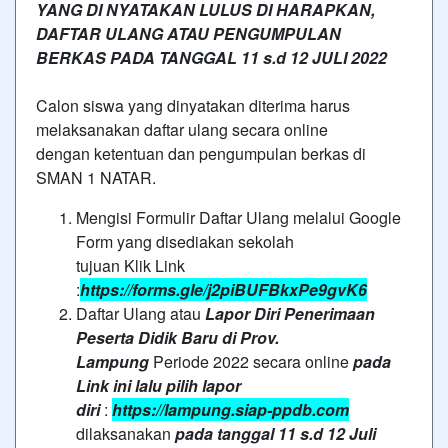
YANG DI NYATAKAN LULUS DI HARAPKAN,
DAFTAR ULANG ATAU PENGUMPULAN
BERKAS PADA TANGGAL 11 s.d 12 JULI 2022
Calon siswa yang dinyatakan diterima harus
melaksanakan daftar ulang secara online
dengan ketentuan dan pengumpulan berkas di
SMAN 1 NATAR.
Mengisi Formulir Daftar Ulang melalui Google
Form yang disediakan sekolah
tujuan Klik Link
:
https://forms.gle/j2piBUFBkxPe9gvK6
Daftar Ulang atau
Lapor Diri Penerimaan
Peserta Didik Baru di Prov.
Lampung
Periode 2022 secara online
pada
Link ini lalu pilih lapor
diri
:
https://lampung.siap-ppdb.com
dilaksanakan
pada tanggal 11 s.d 12 Juli