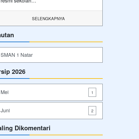
resmi sekolah…
SELENGKAPNYA
autan
SMAN 1 Natar
rsip 2026
Mei
1
Juni
2
aling Dikomentari