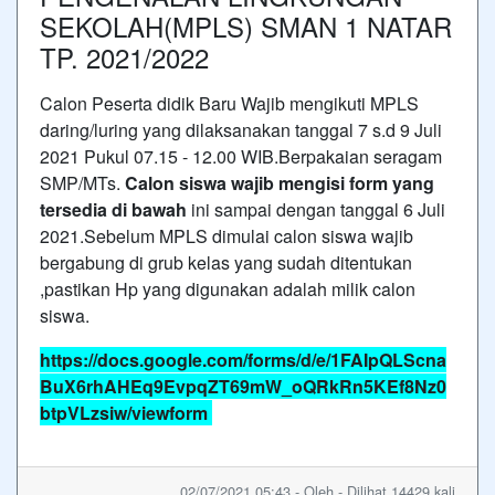
SEKOLAH(MPLS) SMAN 1 NATAR
TP. 2021/2022
Calon Peserta didik Baru Wajib mengikuti MPLS
daring/luring yang dilaksanakan tanggal 7 s.d 9 Juli
2021 Pukul 07.15 - 12.00 WIB.Berpakaian seragam
SMP/MTs.
Calon siswa wajib mengisi form yang
tersedia di bawah
ini sampai dengan tanggal 6 Juli
2021.Sebelum MPLS dimulai calon siswa wajib
bergabung di grub kelas yang sudah ditentukan
,pastikan Hp yang digunakan adalah milik calon
siswa.
https://docs.google.com/forms/d/e/1FAIpQLScna
BuX6rhAHEq9EvpqZT69mW_oQRkRn5KEf8Nz0
btpVLzsiw/viewform
02/07/2021 05:43 - Oleh - Dilihat 14429 kali