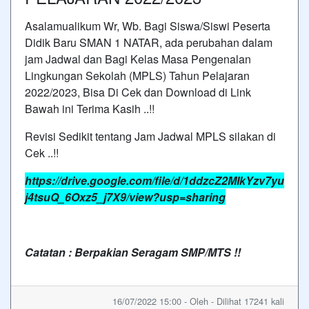
Asalamualikum Wr, Wb. Bagi Siswa/Siswi Peserta
Didik Baru SMAN 1 NATAR, ada perubahan dalam
jam Jadwal dan Bagi Kelas Masa Pengenalan
Lingkungan Sekolah (MPLS) Tahun Pelajaran
2022/2023, Bisa Di Cek dan Download di Link
Bawah ini Terima Kasih ..!!
Revisi Sedikit tentang Jam Jadwal MPLS silakan di
Cek ..!!
https://drive.google.com/file/d/1ddzcZ2MIkYzv7yu
j4tsuQ_6Oxz5_j7X9/view?usp=sharing
Catatan : Berpakian Seragam SMP/MTS !!
16/07/2022 15:00 - Oleh - Dilihat 17241 kali