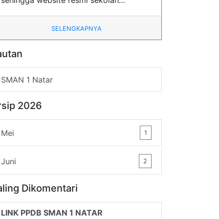
sehingga website resmi sekolah…
SELENGKAPNYA
autan
SMAN 1 Natar
rsip 2026
Mei
1
Juni
2
aling Dikomentari
LINK PPDB SMAN 1 NATAR