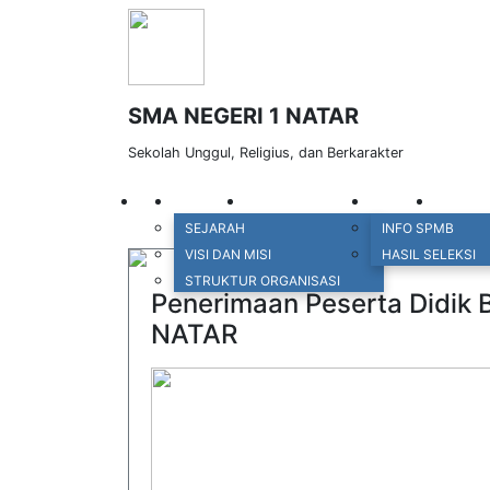
SMA NEGERI 1 NATAR
Sekolah Unggul, Religius, dan Berkarakter
PROFIL
PENGUMUMAN
SPMB
PREST
SEJARAH
INFO SPMB
VISI DAN MISI
HASIL SELEKSI
STRUKTUR ORGANISASI
Penerimaan Peserta Didik
NATAR