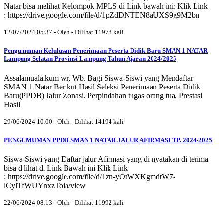
Natar bisa melihat Kelompok MPLS di Link bawah ini: Klik Link
: https://drive.google.com/file/d/1pZdDNTEN8aUXS9g9M2bn
12/07/2024 05:37 - Oleh - Dilihat 11978 kali
Pengumuman Kelulusan Penerimaan Peserta Didik Baru SMAN 1 NATAR
Lampung Selatan Provinsi Lampung Tahun Ajaran 2024/2025
Assalamualaikum wr, Wb. Bagi Siswa-Siswi yang Mendaftar
SMAN 1 Natar Berikut Hasil Seleksi Penerimaan Peserta Didik
Baru(PPDB) Jalur Zonasi, Perpindahan tugas orang tua, Prestasi
Hasil
29/06/2024 10:00 - Oleh - Dilihat 14194 kali
PENGUMUMAN PPDB SMAN 1 NATAR JALUR AFIRMASI TP. 2024-2025
Siswa-Siswi yang Daftar jalur Afirmasi yang di nyatakan di terima
bisa d lihat di Link Bawah ini Klik Link
: https://drive.google.com/file/d/1zn-yOtWXKgmdtW7-
lCylTfWUYnxzToia/view
22/06/2024 08:13 - Oleh - Dilihat 11992 kali