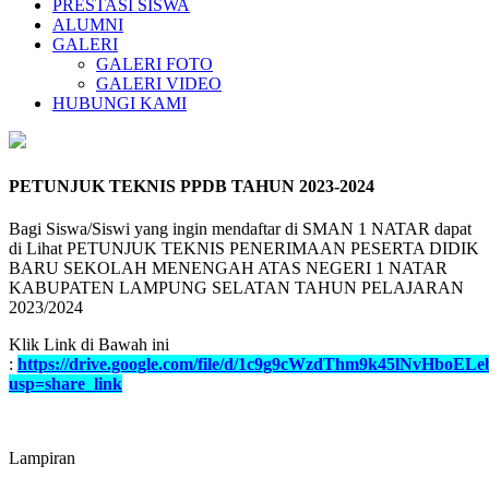
PRESTASI SISWA
ALUMNI
GALERI
GALERI FOTO
GALERI VIDEO
HUBUNGI KAMI
PETUNJUK TEKNIS PPDB TAHUN 2023-2024
Bagi Siswa/Siswi yang ingin mendaftar di SMAN 1 NATAR dapat
di Lihat PETUNJUK TEKNIS PENERIMAAN PESERTA DIDIK
BARU SEKOLAH MENENGAH ATAS NEGERI 1 NATAR
KABUPATEN LAMPUNG SELATAN TAHUN PELAJARAN
2023/2024
Klik Link di Bawah ini
:
https://drive.google.com/file/d/1c9g9cWzdThm9k45lNvHboEL
usp=share_link
Lampiran