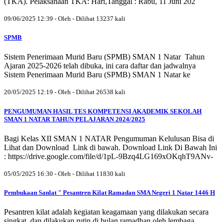
(TKA). Pelaksanaan TKA: Hari,Tanggal : Rabu, 11 Juni 202
09/06/2025 12:39 - Oleh - Dilihat 13237 kali
SPMB
Sistem Penerimaan Murid Baru (SPMB) SMAN 1 Natar Tahun
Ajaran 2025-2026 telah dibuka, ini cara daftar dan jadwalnya
Sistem Penerimaan Murid Baru (SPMB) SMAN 1 Natar ke
20/05/2025 12:19 - Oleh - Dilihat 26538 kali
PENGUMUMAN HASIL TES KOMPETENSI AKADEMIK SEKOLAH
SMAN 1 NATAR TAHUN PELAJARAN 2024/2025
Bagi Kelas XII SMAN 1 NATAR Pengumuman Kelulusan Bisa di
Lihat dan Download Link di bawah. Download Link Di Bawah Ini
: https://drive.google.com/file/d/1pL-9Bzq4LG169xOKqhT9ANv-
05/05/2025 16:30 - Oleh - Dilihat 11830 kali
Pembukaan Sanlat " Pesantren Kilat Ramadan SMA Negeri 1 Natar 1446 H
Pesantren kilat adalah kegiatan keagamaan yang dilakukan secara
singkat, dan dilakukan rutin di bulan ramadhan oleh lembaga