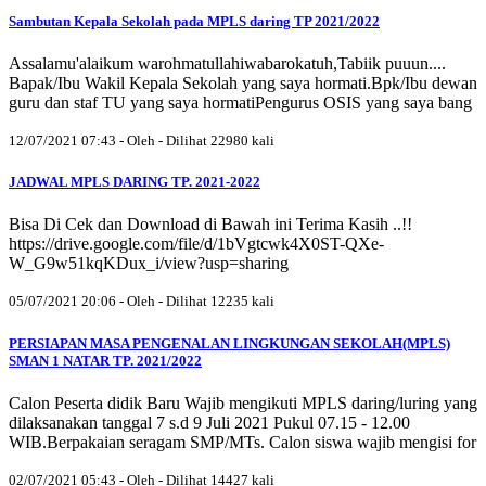
Sambutan Kepala Sekolah pada MPLS daring TP 2021/2022
Assalamu'alaikum warohmatullahiwabarokatuh,Tabiik puuun....
Bapak/Ibu Wakil Kepala Sekolah yang saya hormati.Bpk/Ibu dewan
guru dan staf TU yang saya hormatiPengurus OSIS yang saya bang
12/07/2021 07:43 - Oleh - Dilihat 22980 kali
JADWAL MPLS DARING TP. 2021-2022
Bisa Di Cek dan Download di Bawah ini Terima Kasih ..!!
https://drive.google.com/file/d/1bVgtcwk4X0ST-QXe-
W_G9w51kqKDux_i/view?usp=sharing
05/07/2021 20:06 - Oleh - Dilihat 12235 kali
PERSIAPAN MASA PENGENALAN LINGKUNGAN SEKOLAH(MPLS)
SMAN 1 NATAR TP. 2021/2022
Calon Peserta didik Baru Wajib mengikuti MPLS daring/luring yang
dilaksanakan tanggal 7 s.d 9 Juli 2021 Pukul 07.15 - 12.00
WIB.Berpakaian seragam SMP/MTs. Calon siswa wajib mengisi for
02/07/2021 05:43 - Oleh - Dilihat 14427 kali