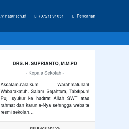
1natar.sch.id
(0721) 91051
Pencarian
DRS. H. SUPRIANTO, M.M.PD
- Kepala Sekolah -
Assalamu’alaikum Warahmatullahi
Wabarakatuh. Salam Sejahtera, Tabikpun!
Puji syukur ke hadirat Allah SWT atas
rahmat dan karunia-Nya sehingga website
resmi sekolah…
SELENGKAPNYA