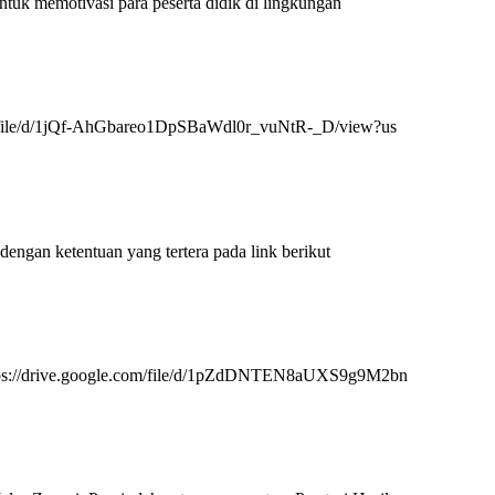
ntuk memotivasi para peserta didik di lingkungan
com/file/d/1jQf-AhGbareo1DpSBaWdl0r_vuNtR-_D/view?us
engan ketentuan yang tertera pada link berikut
https://drive.google.com/file/d/1pZdDNTEN8aUXS9g9M2bn