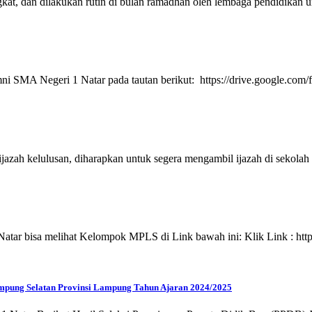
gkat, dan dilakukan rutin di bulan ramadhan oleh lembaga pendidikan u
ni SMA Negeri 1 Natar pada tautan berikut: https://drive.google.
ah kelulusan, diharapkan untuk segera mengambil ijazah di sekolah d
Natar bisa melihat Kelompok MPLS di Link bawah ini: Klik Link : 
pung Selatan Provinsi Lampung Tahun Ajaran 2024/2025