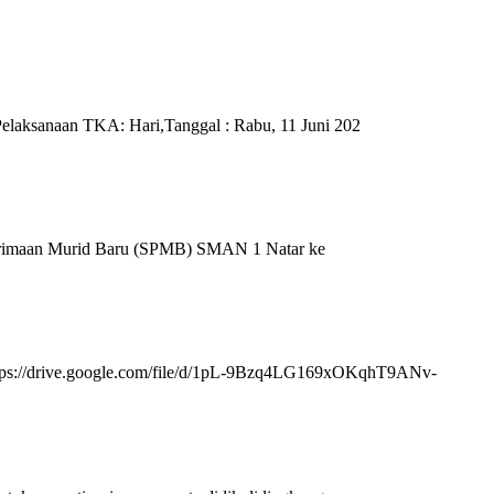
elaksanaan TKA: Hari,Tanggal : Rabu, 11 Juni 202
nerimaan Murid Baru (SPMB) SMAN 1 Natar ke
tps://drive.google.com/file/d/1pL-9Bzq4LG169xOKqhT9ANv-