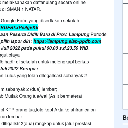
s melaksanakan daftar ulang secara online
s di SMAN 1 NATAR.
i Google Form yang disediakan sekolah
j2piBUFBkxPe9gvK6
maan Peserta Didik Baru di Prov. Lampung
Periode
pilih lapor diri
:
https://lampung.siap-ppdb.com
 Juli 2022 pada pukul 00.00 s.d.23.59 WIB
.
ngut biaya
ib hadir di sekolah untuk melengkapi berkas
Juli 2022 Berupa :
an Lulus yang telah dilegalisasi sebanyak 2
cm sebanyak 2 (dua) lembar;
 Mutlak Orang tua/wali(Asli) bermaterai
opi KTP orang tua,foto kopi Akta kelahiran calon
ua) lembar.
B
 diligalisir 2(dua) rangkap untuk jalur prestasi