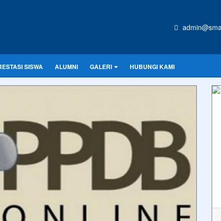
admin@sman
RESTASI SISWA
ALUMNI
GALERI
HUBUNGI KAMI