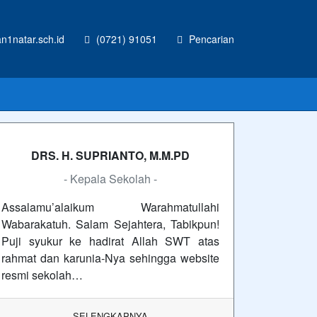
1natar.sch.id
(0721) 91051
Pencarian
DRS. H. SUPRIANTO, M.M.PD
- Kepala Sekolah -
Assalamu’alaikum Warahmatullahi
Wabarakatuh. Salam Sejahtera, Tabikpun!
Puji syukur ke hadirat Allah SWT atas
rahmat dan karunia-Nya sehingga website
resmi sekolah…
SELENGKAPNYA