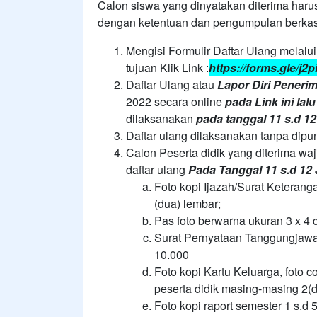
Calon siswa yang dinyatakan diterima haru
dengan ketentuan dan pengumpulan berka
Mengisi Formulir Daftar Ulang melalu
tujuan Klik Link :
https://forms.gle/
Daftar Ulang atau
Lapor Diri Peneri
2022 secara online
pada Link ini lalu 
dilaksanakan
pada tanggal 11 s.d 12
Daftar ulang dilaksanakan tanpa dipu
Calon Peserta didik yang diterima waj
daftar ulang
Pada Tanggal 11 s.d 12 
Foto kopi Ijazah/Surat Keterang
(dua) lembar;
Pas foto berwarna ukuran 3 x 4 
Surat Pernyataan Tanggungjawab
10.000
Foto kopi Kartu Keluarga, foto c
peserta didik masing-masing 2(d
Foto kopi raport semester 1 s.d 5