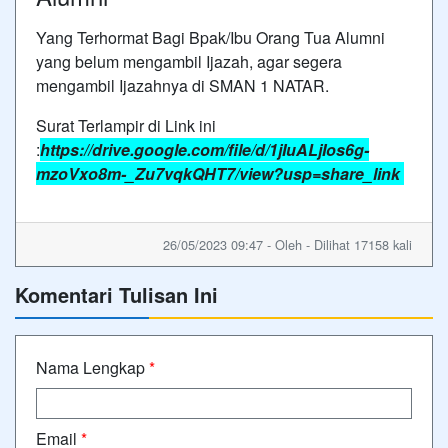
Yang Terhormat Bagi Bpak/Ibu Orang Tua Alumni
yang belum mengambil Ijazah, agar segera
mengambil Ijazahnya di SMAN 1 NATAR.
Surat Terlampir di Link ini
:
https://drive.google.com/file/d/1jIuALjIos6g-
mzoVxo8m-_Zu7vqkQHT7/view?usp=share_link
26/05/2023 09:47 - Oleh - Dilihat 17158 kali
Komentari Tulisan Ini
Nama Lengkap
*
Email
*